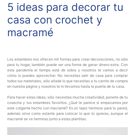
5 ideas para decorar tu
Aviso De
Privacidad
casa con crochet y
macramé
©
2026
-
Diseños
Para
Los estambres nos ofrecen mil formas para crear decoraciones, no sólo
Bordar
para tu hogar, también puede ser una forma de ganar dinero extra. Con
esta pandemia el tiempo está de sobra y nosotros te vamos a decir
-
cómo lo puedes aprovechar. No necesitas sali
r de casa para comprar
Distribuidores
todos tus materiales, sólo añade lo que necesitas a tu carrito de compra
en nuestra página y nosotros te lo llevamos hasta la puerta de tu casa.
Para hacer estas ideas, sólo necesitas mucha creatividad, ponerle de tu
cosecha y tus estambres favoritos. ¿Qué te parece si empezamos por
este colgante hecho con macramé? Es un tapiz hermoso para tu pared,
además sirve como estante para colocar lo que tú quieras, aunque el
macramé se ve hermoso junto a estas plantitas.