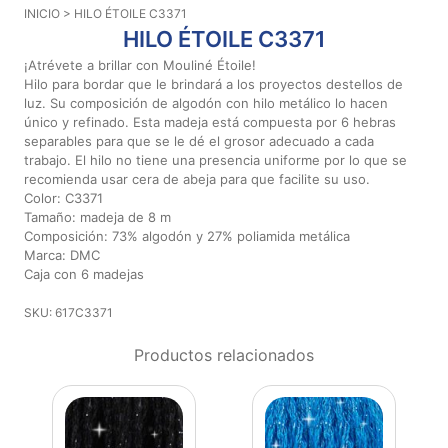
INICIO
> HILO ÉTOILE C3371
Aviso De
HILO ÉTOILE C3371
Privacidad
¡Atrévete a brillar con Mouliné Étoile!
Hilo para bordar que le brindará a los proyectos destellos de
luz. Su composición de algodón con hilo metálico lo hacen
©
único y refinado. Esta madeja está compuesta por 6 hebras
2026
separables para que se le dé el grosor adecuado a cada
-
trabajo. El hilo no tiene una presencia uniforme por lo que se
Diseños
recomienda usar cera de abeja para que facilite su uso.
Para
Color: C3371
Bordar
Tamaño: madeja de 8 m
-
Composición: 73% algodón y 27% poliamida metálica
Distribuidores
Marca: DMC
Caja con 6 madejas
SKU: 617C3371
Productos relacionados