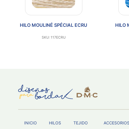
LINÉ SPÉCIAL ECRU
HILO MOULINÉ SPÉCIAL 
KU: 117ECRU
SKU: 117996
INICIO
HILOS
TEJIDO
ACCESORIO