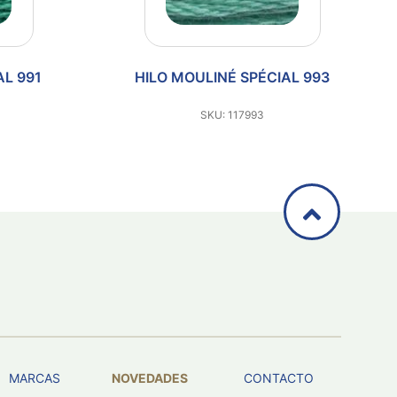
HILO MOULINÉ SPÉCIAL 993
HILO MOULINÉ 
SKU: 117993
SKU: 11
MARCAS
NOVEDADES
CONTACTO