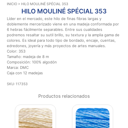
INICIO
> HILO MOULINÉ SPÉCIAL 353
Aviso De
HILO MOULINÉ SPÉCIAL 353
Privacidad
Líder en el mercado, este hilo de finas fibras largas y
doblemente mercerizado viene en una madeja conformada por
6 hebras fácilmente separables. Entre sus cualidades
©
podremos resaltar su sutil brillo, su textura y la amplia gama de
2026
colores. Es ideal para todo tipo de bordado, encaje, cuentas,
-
edredones, joyería y más proyectos de artes manuales.
Diseños
Color: 353
Para
Tamaño: madeja de 8 m
Bordar
Composición: 100% algodón
-
Marca: DMC
Distribuidores
Caja con 12 madejas
SKU: 117353
Productos relacionados