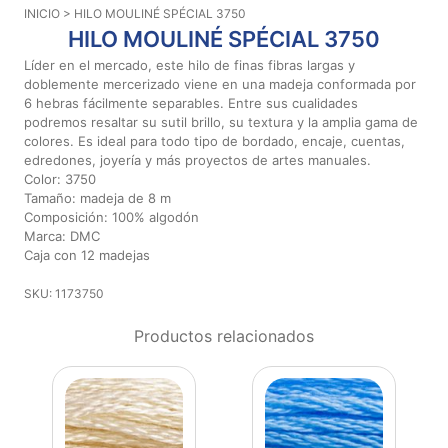
INICIO
> HILO MOULINÉ SPÉCIAL 3750
Aviso De
HILO MOULINÉ SPÉCIAL 3750
Privacidad
Líder en el mercado, este hilo de finas fibras largas y
doblemente mercerizado viene en una madeja conformada por
6 hebras fácilmente separables. Entre sus cualidades
©
podremos resaltar su sutil brillo, su textura y la amplia gama de
2026
colores. Es ideal para todo tipo de bordado, encaje, cuentas,
-
edredones, joyería y más proyectos de artes manuales.
Diseños
Color: 3750
Para
Tamaño: madeja de 8 m
Bordar
Composición: 100% algodón
-
Marca: DMC
Distribuidores
Caja con 12 madejas
SKU: 1173750
Productos relacionados