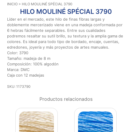
INICIO
> HILO MOULINÉ SPÉCIAL 3790
Aviso De
HILO MOULINÉ SPÉCIAL 3790
Privacidad
Líder en el mercado, este hilo de finas fibras largas y
doblemente mercerizado viene en una madeja conformada por
6 hebras fácilmente separables. Entre sus cualidades
©
podremos resaltar su sutil brillo, su textura y la amplia gama de
2026
colores. Es ideal para todo tipo de bordado, encaje, cuentas,
-
edredones, joyería y más proyectos de artes manuales.
Diseños
Color: 3790
Para
Tamaño: madeja de 8 m
Bordar
Composición: 100% algodón
-
Marca: DMC
Distribuidores
Caja con 12 madejas
SKU: 1173790
Productos relacionados