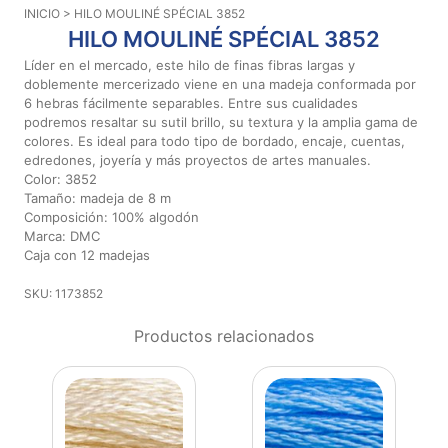
INICIO
> HILO MOULINÉ SPÉCIAL 3852
Aviso De
HILO MOULINÉ SPÉCIAL 3852
Privacidad
Líder en el mercado, este hilo de finas fibras largas y
doblemente mercerizado viene en una madeja conformada por
6 hebras fácilmente separables. Entre sus cualidades
©
podremos resaltar su sutil brillo, su textura y la amplia gama de
2026
colores. Es ideal para todo tipo de bordado, encaje, cuentas,
-
edredones, joyería y más proyectos de artes manuales.
Diseños
Color: 3852
Para
Tamaño: madeja de 8 m
Bordar
Composición: 100% algodón
-
Marca: DMC
Distribuidores
Caja con 12 madejas
SKU: 1173852
Productos relacionados