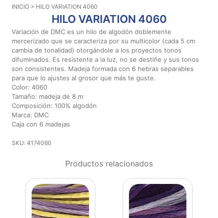
INICIO
> HILO VARIATION 4060
Aviso De
HILO VARIATION 4060
Privacidad
Variación de DMC es un hilo de algodón doblemente
mercerizado que se caracteriza por su multicolor (cada 5 cm
cambia de tonalidad) otorgándole a los proyectos tonos
©
difuminados. Es resistente a la luz, no se destiñe y sus tonos
2026
son consistentes. Madeja formada con 6 hebras separables
-
para que lo ajustes al grosor que más te guste.
Diseños
Color: 4060
Para
Tamaño: madeja de 8 m
Bordar
Composición: 100% algodón
-
Marca: DMC
Distribuidores
Caja con 6 madejas
SKU: 4174060
Productos relacionados