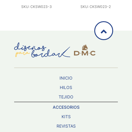
23-3
SKU: CKSW023-2
SKU: CKSW023-1
INICIO
HILOS
TEJIDO
ACCESORIOS
KITS
REVISTAS