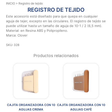
INICIO
> Registro de tejido
Aviso De
REGISTRO DE TEJIDO
Privacidad
Este accesorio está diseñado para que quepa en cualquier
aguja de tejer, excepto en las circulares. El registro de tejido se
puede utilizar hasta un tamaño de aguja de 10-1 / 2 (6,5 mm).
©
Material: en Resina ABS y Polipropileno.
2026
Marca: Clover
-
Diseños
SKU: 328
Para
Bordar
Productos relacionados
-
Distribuidores
ORA CON 10
CAJITA ORGANIZADORA CON 10
CAJITA ORGANIZADORA CO
REMA
AGUJAS CAFÈ
AGUJAS VERDE