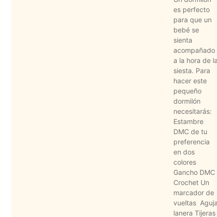
Aviso De
es perfecto
Privacidad
para que un
bebé se
sienta
acompañado
©
a la hora de l
2026
siesta. Para
-
hacer este
Diseños
pequeño
Para
dormilón
Bordar
necesitarás:
-
Estambre
Distribuidores
DMC de tu
preferencia
en dos
colores
Gancho DMC
Crochet Un
marcador de
vueltas Aguj
lanera Tijeras