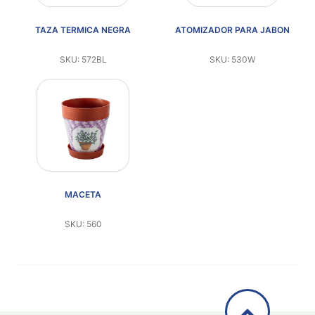
Aviso De
Privacidad
TAZA TERMICA NEGRA
ATOMIZADOR PARA JABON
SKU: 572BL
SKU: 530W
©
2026
-
Diseños
Para
Bordar
-
Distribuidores
MACETA
SKU: 560