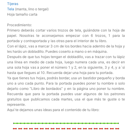
Tijeras
Tela
(manta, lino o tergal)
Hoja tamaño carta
Procedimiento:
Primero deberás cortar varios trozos de tela, guiándote con la hoja de
papel. Nosotras te aconsejamos empezar con 6 trozos, 1 para la
portada y contraportada y las otras para el interior de tu libro.
Con el lápiz, vas a marcar 3 cm de los bordes hacia adentro de la hoja y
les harás un dobladillo. Puedes coserlo a mano o en máquina.
Después de que tus hojas tengan el dobladillo, vas a trazar con tu lápiz
una línea en medio de cada hoja, luego numera cada una, es decir en
una sola hoja vas a poner el número 1 y 2, en la siguiente, 3 y 4, y a´si
hasta que llegues al 10. Recuerda dejar una hoja para tu portada.
Ya que tienes tus hojas, podrás bordar, usa un bastidor pequeño y borda
uno a uno cada punto. Para la portada puedes poner tu nombre o solo
dejarlo como “Libro de bordados” y en la página uno poner tu nombre.
Recuerda que para la portada puedes usar algunos de los patrones
gratuitos que publicamos cada martes, usa el que más te guste o te
represente.
Aquí te dejamos unas ideas para el contenido de tu libro: