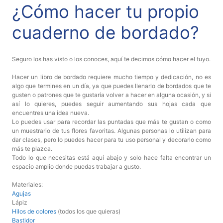
¿Cómo hacer tu propio
Aviso De
Privacidad
cuaderno de bordado?
©
Seguro los has visto o los conoces, aquí te decimos cómo hacer el tuyo.
2026
-
Hacer un libro de bordado requiere mucho tiempo y dedicación, no es
Diseños
algo que termines en un día, ya que puedes llenarlo de bordados que te
gusten o patrones que te gustaría volver a hacer en alguna ocasión, y si
Para
así lo quieres, puedes seguir aumentando sus hojas cada que
Bordar
encuentres una idea nueva.
-
Lo puedes usar para recordar las puntadas que más te gustan o como
Distribuidores
un muestrario de tus flores favoritas. Algunas personas lo utilizan para
dar clases, pero lo puedes hacer para tu uso personal y decorarlo como
más te plazca.
Todo lo que necesitas está aquí abajo y solo hace falta encontrar un
espacio amplio donde puedas trabajar a gusto.
Materiales:
Agujas
Lápiz
Hilos de colores
(todos los que quieras)
Bastidor