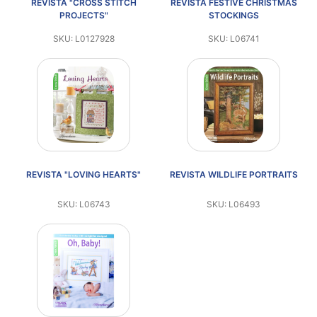
REVISTA "CROSS STITCH
REVISTA FESTIVE CHRISTMAS
Aviso De
PROJECTS"
STOCKINGS
Privacidad
SKU: L0127928
SKU: L06741
©
2026
-
Diseños
Para
Bordar
-
REVISTA "LOVING HEARTS"
REVISTA WILDLIFE PORTRAITS
Distribuidores
SKU: L06743
SKU: L06493