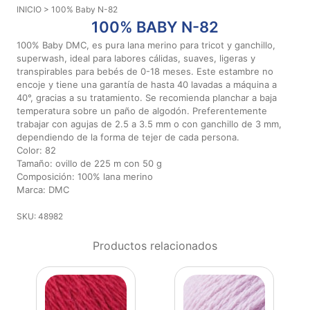
INICIO
> 100% Baby N-82
Aviso De
100% BABY N-82
Privacidad
100% Baby DMC, es pura lana merino para tricot y ganchillo,
superwash, ideal para labores cálidas, suaves, ligeras y
transpirables para bebés de 0-18 meses. Este estambre no
©
encoje y tiene una garantía de hasta 40 lavadas a máquina a
2026
40°, gracias a su tratamiento. Se recomienda planchar a baja
-
temperatura sobre un paño de algodón. Preferentemente
Diseños
trabajar con agujas de 2.5 a 3.5 mm o con ganchillo de 3 mm,
Para
dependiendo de la forma de tejer de cada persona.
Bordar
Color: 82
-
Tamaño: ovillo de 225 m con 50 g
Distribuidores
Composición: 100% lana merino
Marca: DMC
SKU: 48982
Productos relacionados