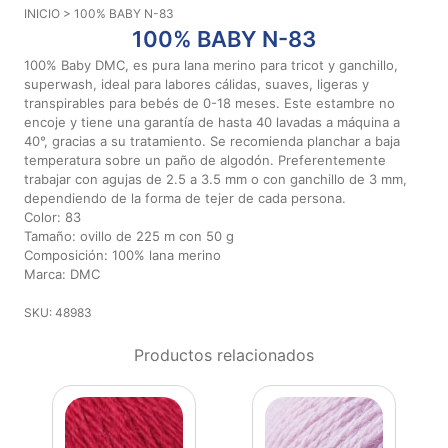
INICIO
> 100% BABY N-83
Aviso De
100% BABY N-83
Privacidad
100% Baby DMC, es pura lana merino para tricot y ganchillo,
superwash, ideal para labores cálidas, suaves, ligeras y
transpirables para bebés de 0-18 meses. Este estambre no
©
encoje y tiene una garantía de hasta 40 lavadas a máquina a
2026
40°, gracias a su tratamiento. Se recomienda planchar a baja
-
temperatura sobre un paño de algodón. Preferentemente
Diseños
trabajar con agujas de 2.5 a 3.5 mm o con ganchillo de 3 mm,
Para
dependiendo de la forma de tejer de cada persona.
Bordar
Color: 83
-
Tamaño: ovillo de 225 m con 50 g
Distribuidores
Composición: 100% lana merino
Marca: DMC
SKU: 48983
Productos relacionados