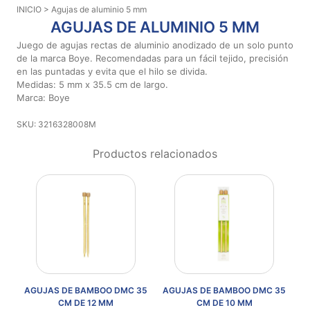
INICIO
> Agujas de aluminio 5 mm
Aviso De
AGUJAS DE ALUMINIO 5 MM
Privacidad
Juego de agujas rectas de aluminio anodizado de un solo punto
de la marca Boye. Recomendadas para un fácil tejido, precisión
en las puntadas y evita que el hilo se divida.
©
Medidas: 5 mm x 35.5 cm de largo.
2026
Marca: Boye
-
Diseños
SKU: 3216328008M
Para
Bordar
Productos relacionados
-
Distribuidores
E 5
AGUJAS DE BAMBOO DMC 35
AGUJAS DE BAMBOO DMC 35
A
CM DE 12 MM
CM DE 10 MM