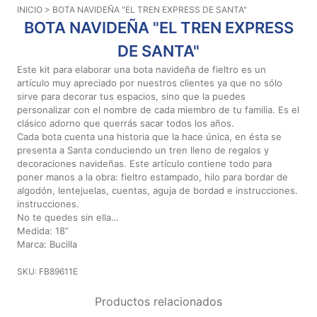
INICIO
> BOTA NAVIDEÑA "EL TREN EXPRESS DE SANTA"
Aviso De
BOTA NAVIDEÑA "EL TREN EXPRESS
Privacidad
DE SANTA"
Este kit para elaborar una bota navideña de fieltro es un
©
artículo muy apreciado por nuestros clientes ya que no sólo
2026
sirve para decorar tus espacios, sino que la puedes
-
personalizar con el nombre de cada miembro de tu familia. Es el
Diseños
clásico adorno que querrás sacar todos los años.
Para
Cada bota cuenta una historia que la hace única, en ésta se
presenta a Santa conduciendo un tren lleno de regalos y
Bordar
decoraciones navideñas. Este artículo contiene todo para
-
poner manos a la obra: fieltro estampado, hilo para bordar de
Distribuidores
algodón, lentejuelas, cuentas, aguja de bordad e instrucciones.
instrucciones.
No te quedes sin ella…
Medida: 18”
Marca: Bucilla
SKU: FB89611E
Productos relacionados