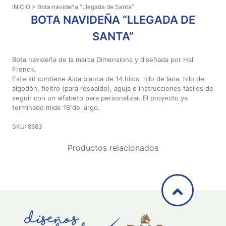
INICIO
> Bota navideña “Llegada de Santa”
Aviso De
BOTA NAVIDEÑA “LLEGADA DE
Privacidad
SANTA”
©
Bota navideña de la marca Dimensions y diseñada por Hal
2026
Frenck.
-
Este kit contiene Aida blanca de 14 hilos, hilo de lana, hilo de
Diseños
algodón, fieltro (para respaldo), aguja e instrucciones fáciles de
Para
seguir con un alfabeto para personalizar. El proyecto ya
terminado mide 16”de largo.
Bordar
-
SKU: 8683
Distribuidores
Productos relacionados