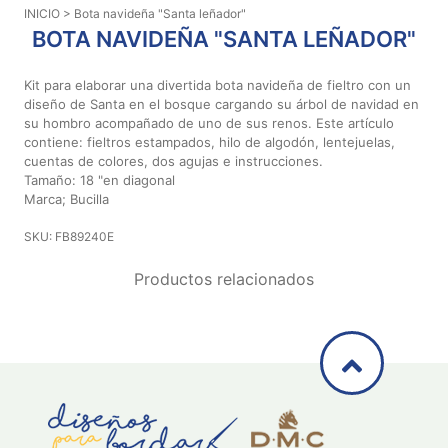
INICIO
> Bota navideña "Santa leñador"
Aviso De
BOTA NAVIDEÑA "SANTA LEÑADOR"
Privacidad
Kit para elaborar una divertida bota navideña de fieltro con un
diseño de Santa en el bosque cargando su árbol de navidad en
©
su hombro acompañado de uno de sus renos. Este artículo
2026
contiene: fieltros estampados, hilo de algodón, lentejuelas,
-
cuentas de colores, dos agujas e instrucciones.
Diseños
Tamaño: 18 "en diagonal
Para
Marca; Bucilla
Bordar
-
SKU: FB89240E
Distribuidores
Productos relacionados