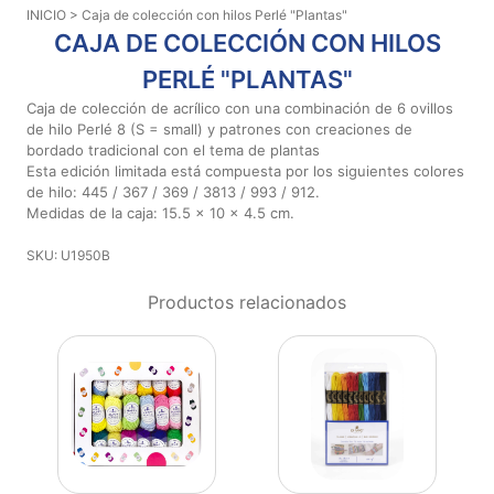
INICIO
> Caja de colección con hilos Perlé "Plantas"
Aviso De
CAJA DE COLECCIÓN CON HILOS
Privacidad
PERLÉ "PLANTAS"
Caja de colección de acrílico con una combinación de 6 ovillos
©
de hilo Perlé 8 (S = small) y patrones con creaciones de
2026
bordado tradicional con el tema de plantas
-
Esta edición limitada está compuesta por los siguientes colores
Diseños
de hilo: 445 / 367 / 369 / 3813 / 993 / 912.
Para
Medidas de la caja: 15.5 x 10 x 4.5 cm.
Bordar
SKU: U1950B
-
Distribuidores
Productos relacionados