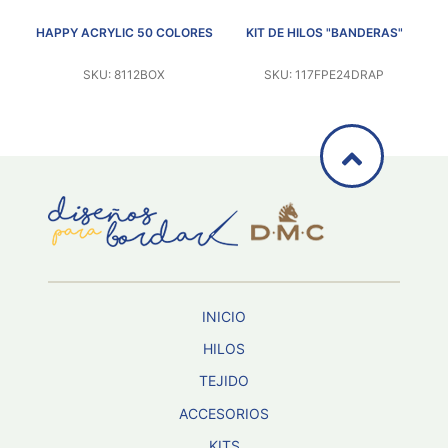
IAL
HAPPY ACRYLIC 50 COLORES
KIT DE HILOS "BANDERAS"
KI
SKU: 8112BOX
SKU: 117FPE24DRAP
INICIO
HILOS
TEJIDO
ACCESORIOS
KITS