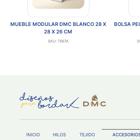
LAR DMC BLANCO 28 X
BOLSA PEQUEÑA PARA ACCE
8 X 26 CM
TERRACOTA
SKU: 7567A
SKU: U2128-TERRACOTA
INICIO
HILOS
TEJIDO
ACCESORIO