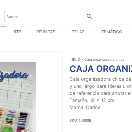
KITS
REVISTAS
TELAS
TEMÁTICO
INICIO
> Caja organizadora chica
CAJA ORGANI
Caja organizadora chica de
y uno largo para tijeras u o
de referencia para anotar e
Tamaño: 18 x 12 cm
Marca: Darice
SKU: 10689B