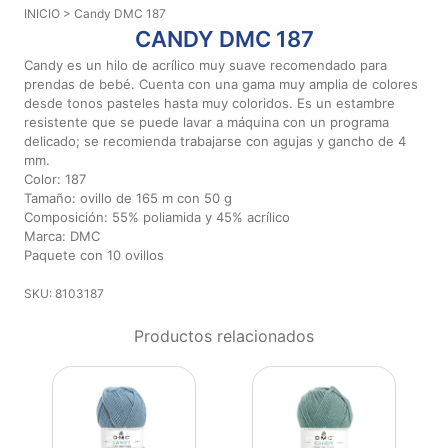
INICIO
> Candy DMC 187
Aviso De
CANDY DMC 187
Privacidad
Candy es un hilo de acrílico muy suave recomendado para
prendas de bebé. Cuenta con una gama muy amplia de colores
desde tonos pasteles hasta muy coloridos. Es un estambre
©
resistente que se puede lavar a máquina con un programa
2026
delicado; se recomienda trabajarse con agujas y gancho de 4
-
mm.
Diseños
Color: 187
Para
Tamaño: ovillo de 165 m con 50 g
Bordar
Composición: 55% poliamida y 45% acrílico
-
Marca: DMC
Distribuidores
Paquete con 10 ovillos
SKU: 8103187
Productos relacionados