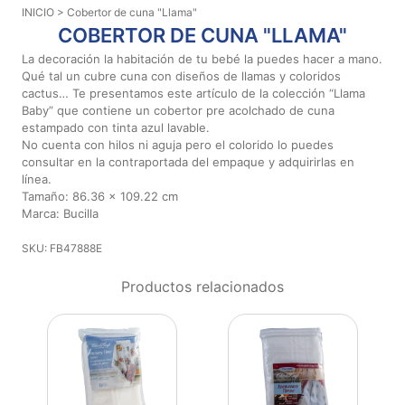
INICIO
> Cobertor de cuna "Llama"
Aviso De
COBERTOR DE CUNA "LLAMA"
Privacidad
La decoración la habitación de tu bebé la puedes hacer a mano.
Qué tal un cubre cuna con diseños de llamas y coloridos
cactus… Te presentamos este artículo de la colección “Llama
©
Baby” que contiene un cobertor pre acolchado de cuna
2026
estampado con tinta azul lavable.
-
No cuenta con hilos ni aguja pero el colorido lo puedes
Diseños
consultar en la contraportada del empaque y adquirirlas en
Para
línea.
Bordar
Tamaño: 86.36 x 109.22 cm
-
Marca: Bucilla
Distribuidores
SKU: FB47888E
Productos relacionados