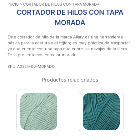
INICIO
> CORTADOR DE HILOS CON TAPA MORADA
Aviso De
CORTADOR DE HILOS CON TAPA
Privacidad
MORADA
©
Este cortador de hilo de la marca Allary es una herramienta
2026
básica para la costura y el tejido; es muy práctica de trasportar
-
ya que cuenta con una tapa que cubre las navajas de la tijera.
Diseños
Te la presentamos en color morado.
Para
Bordar
SKU: A0224-00-MORADO
-
Productos relacionados
Distribuidores