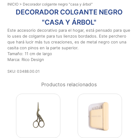
INICIO
> Decorador colgante negro "casa y árbol"
Aviso De
DECORADOR COLGANTE NEGRO
Privacidad
"CASA Y ÁRBOL"
Este accesorio decorativo para el hogar, está pensado para que
©
lo uses de colgante para tus lienzos bordados. Este perchero
2026
que hará lucir más tus creaciones, es de metal negro con una
-
casita con pinos en la parte superior.
Diseños
Tamaño: 11 cm de largo
Para
Marca: Rico Design
Bordar
SKU: 03488.00.01
-
Distribuidores
Productos relacionados