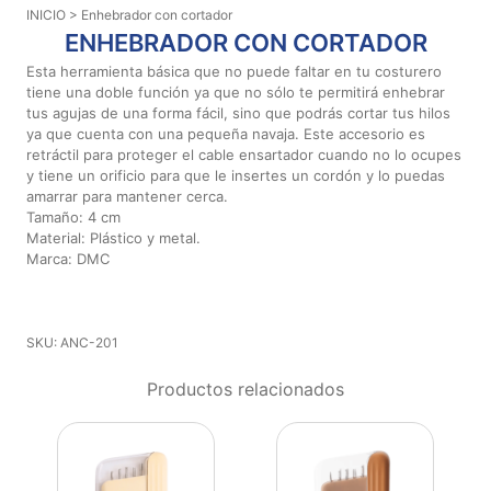
INICIO
> Enhebrador con cortador
Aviso De
ENHEBRADOR CON CORTADOR
Privacidad
Esta herramienta básica que no puede faltar en tu costurero
tiene una doble función ya que no sólo te permitirá enhebrar
tus agujas de una forma fácil, sino que podrás cortar tus hilos
©
ya que cuenta con una pequeña navaja. Este accesorio es
2026
retráctil para proteger el cable ensartador cuando no lo ocupes
-
y tiene un orificio para que le insertes un cordón y lo puedas
Diseños
amarrar para mantener cerca.
Para
Tamaño: 4 cm
Bordar
Material: Plástico y metal.
-
Marca: DMC
Distribuidores
SKU: ANC-201
Productos relacionados