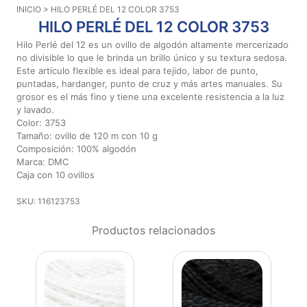
INICIO
> HILO PERLÉ DEL 12 COLOR 3753
Aviso De
HILO PERLÉ DEL 12 COLOR 3753
Privacidad
Hilo Perlé del 12 es un ovillo de algodón altamente mercerizado
no divisible lo que le brinda un brillo único y su textura sedosa.
Este artículo flexible es ideal para tejido, labor de punto,
©
puntadas, hardanger, punto de cruz y más artes manuales. Su
2026
grosor es el más fino y tiene una excelente resistencia a la luz
-
y lavado.
Diseños
Color: 3753
Para
Tamaño: ovillo de 120 m con 10 g
Bordar
Composición: 100% algodón
-
Marca: DMC
Distribuidores
Caja con 10 ovillos
SKU: 116123753
Productos relacionados