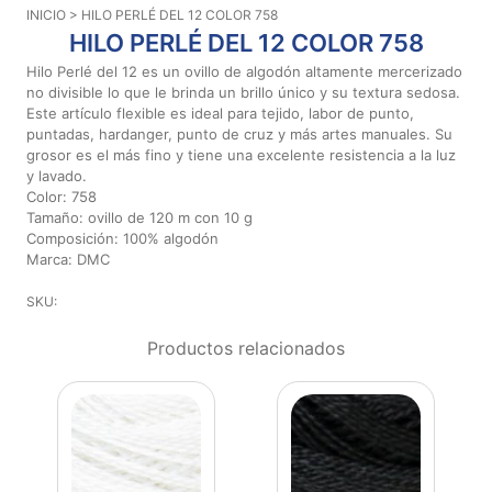
INICIO
> HILO PERLÉ DEL 12 COLOR 758
Aviso De
HILO PERLÉ DEL 12 COLOR 758
Privacidad
Hilo Perlé del 12 es un ovillo de algodón altamente mercerizado
no divisible lo que le brinda un brillo único y su textura sedosa.
Este artículo flexible es ideal para tejido, labor de punto,
©
puntadas, hardanger, punto de cruz y más artes manuales. Su
2026
grosor es el más fino y tiene una excelente resistencia a la luz
-
y lavado.
Diseños
Color: 758
Para
Tamaño: ovillo de 120 m con 10 g
Bordar
Composición: 100% algodón
-
Marca: DMC
Distribuidores
SKU:
Productos relacionados