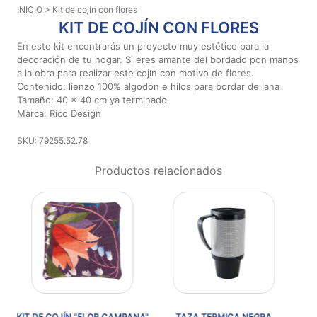
INICIO
> Kit de cojín con flores
Aviso De
KIT DE COJÍN CON FLORES
Privacidad
En este kit encontrarás un proyecto muy estético para la
decoración de tu hogar. Si eres amante del bordado pon manos
a la obra para realizar este cojín con motivo de flores.
©
Contenido: lienzo 100% algodón e hilos para bordar de lana
2026
Tamaño: 40 x 40 cm ya terminado
-
Marca: Rico Design
Diseños
Para
SKU: 79255.52.78
Bordar
-
Productos relacionados
Distribuidores
 CAMPANA"
TAZA TERMICA NEGRA
ATOMIZADOR PARA JABON