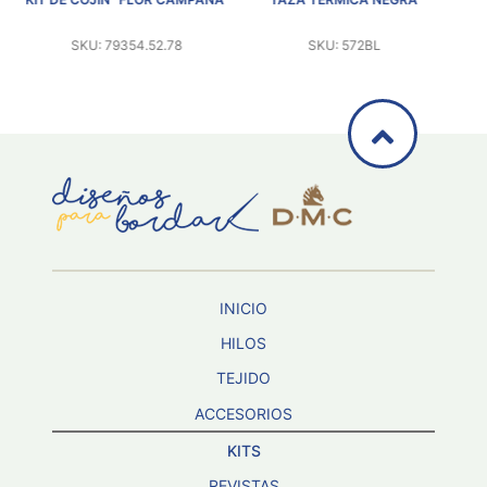
.78
SKU: 572BL
SKU: 530W
INICIO
HILOS
TEJIDO
ACCESORIOS
KITS
REVISTAS