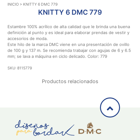
INICIO
> KNITTY 6 DMC 779
Aviso De
KNITTY 6 DMC 779
Privacidad
Estambre 100% acrílico de alta calidad que le brinda una buena
definición al punto y es ideal para elaborar prendas de vestir y
©
accesorios de moda.
2026
Este hilo de la marca DMC viene en una presentación de ovillo
-
de 100 g y 137 m. Se recomienda trabajar con agujas de 6 y 6.5
Diseños
mm; se lava a máquina en ciclo delicado. Color: 779
Para
Bordar
SKU: 8115779
-
Distribuidores
Productos relacionados