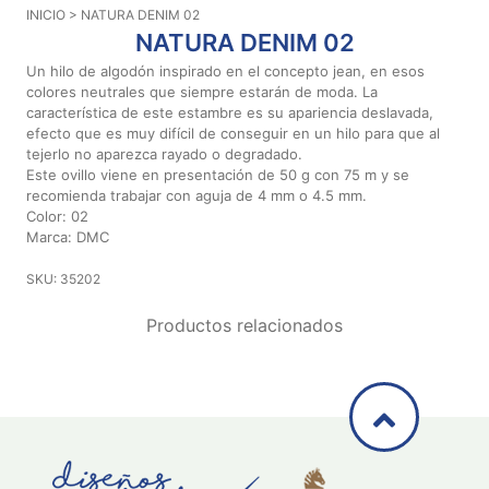
INICIO
> NATURA DENIM 02
Aviso De
NATURA DENIM 02
Privacidad
Un hilo de algodón inspirado en el concepto jean, en esos
colores neutrales que siempre estarán de moda. La
característica de este estambre es su apariencia deslavada,
©
efecto que es muy difícil de conseguir en un hilo para que al
2026
tejerlo no aparezca rayado o degradado.
-
Este ovillo viene en presentación de 50 g con 75 m y se
Diseños
recomienda trabajar con aguja de 4 mm o 4.5 mm.
Para
Color: 02
Bordar
Marca: DMC
-
Distribuidores
SKU: 35202
Productos relacionados