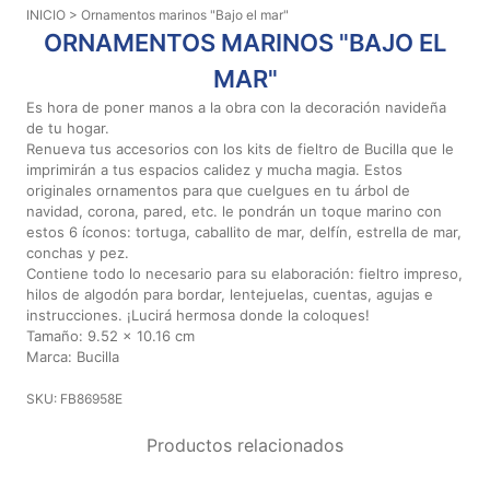
INICIO
> Ornamentos marinos "Bajo el mar"
Aviso De
ORNAMENTOS MARINOS "BAJO EL
Privacidad
MAR"
Es hora de poner manos a la obra con la decoración navideña
©
de tu hogar.
2026
Renueva tus accesorios con los kits de fieltro de Bucilla que le
-
imprimirán a tus espacios calidez y mucha magia. Estos
Diseños
originales ornamentos para que cuelgues en tu árbol de
Para
navidad, corona, pared, etc. le pondrán un toque marino con
estos 6 íconos: tortuga, caballito de mar, delfín, estrella de mar,
Bordar
conchas y pez.
-
Contiene todo lo necesario para su elaboración: fieltro impreso,
Distribuidores
hilos de algodón para bordar, lentejuelas, cuentas, agujas e
instrucciones. ¡Lucirá hermosa donde la coloques!
Tamaño: 9.52 x 10.16 cm
Marca: Bucilla
SKU: FB86958E
Productos relacionados