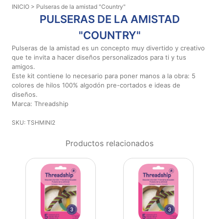
INICIO
> Pulseras de la amistad "Country"
Aviso De
PULSERAS DE LA AMISTAD
Privacidad
"COUNTRY"
Pulseras de la amistad es un concepto muy divertido y creativo
©
que te invita a hacer diseños personalizados para ti y tus
2026
amigos.
-
Este kit contiene lo necesario para poner manos a la obra: 5
Diseños
colores de hilos 100% algodón pre-cortados e ideas de
Para
diseños.
Marca: Threadship
Bordar
-
SKU: TSHMINI2
Distribuidores
Productos relacionados