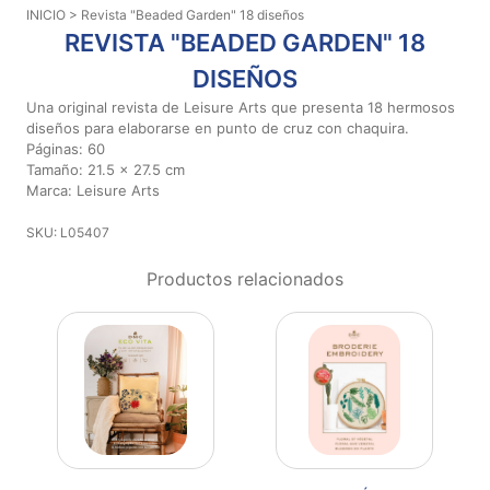
INICIO
> Revista "Beaded Garden" 18 diseños
Aviso De
REVISTA "BEADED GARDEN" 18
Privacidad
DISEÑOS
Una original revista de Leisure Arts que presenta 18 hermosos
©
diseños para elaborarse en punto de cruz con chaquira.
2026
Páginas: 60
-
Tamaño: 21.5 x 27.5 cm
Diseños
Marca: Leisure Arts
Para
SKU: L05407
Bordar
-
Productos relacionados
Distribuidores