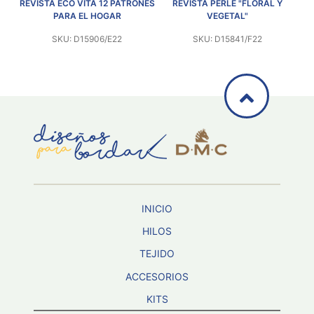
CO VITA 12 PATRONES
REVISTA PERLÉ "FLORAL Y
REVISTA "ESPEC
RA EL HOGAR
VEGETAL"
U: D15906/E22
SKU: D15841/F22
SKU: D158
INICIO
HILOS
TEJIDO
ACCESORIOS
KITS