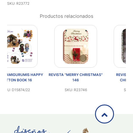
SKU: R23772
Productos relacionados
PPY
REVISTA "MERRY CHRISTMAS"
REVISTA "CLASSICAL
RE
146
CHRISTMAS" 160
SKU: R23746
SKU: R23760