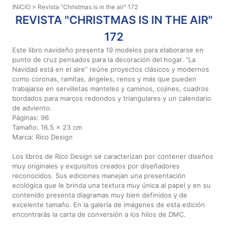
INICIO
> Revista "Christmas is in the air" 172
Aviso De
REVISTA "CHRISTMAS IS IN THE AIR"
Privacidad
172
Este libro navideño presenta 19 modelos para elaborarse en
©
punto de cruz pensados para la decoración del hogar. “La
2026
Navidad está en el aire” reúne proyectos clásicos y modernos
-
como coronas, ramitas, ángeles, renos y más que pueden
Diseños
trabajarse en servilletas manteles y caminos, cojines, cuadros
Para
bordados para marcos redondos y triangulares y un calendario
de adviento.
Bordar
Páginas: 96
-
Tamaño: 16.5 x 23 cm
Distribuidores
Marca: Rico Design
Los libros de Rico Design se caracterizan por contener diseños
muy originales y exquisitos creados por diseñadores
reconocidos. Sus ediciones manejan una presentación
ecológica que le brinda una textura muy única al papel y en su
contenido presenta diagramas muy bien definidos y de
excelente tamaño. En la galería de imágenes de esta edición
encontrarás la carta de conversión a los hilos de DMC.