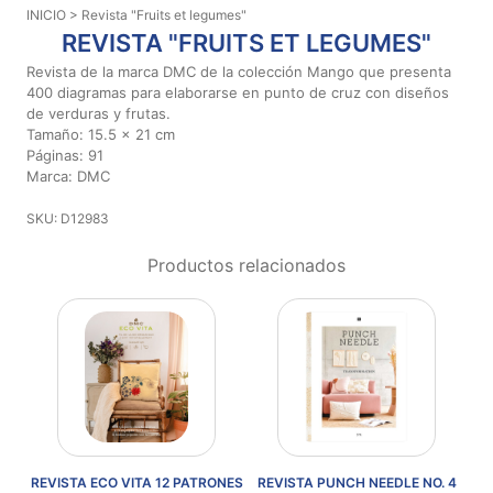
INICIO
> Revista "Fruits et legumes"
Aviso De
REVISTA "FRUITS ET LEGUMES"
Privacidad
Revista de la marca DMC de la colección Mango que presenta
400 diagramas para elaborarse en punto de cruz con diseños
de verduras y frutas.
©
Tamaño: 15.5 x 21 cm
2026
Páginas: 91
-
Marca: DMC
Diseños
Para
SKU: D12983
Bordar
-
Productos relacionados
Distribuidores
REVISTA ECO VITA 12 PATRONES
REVISTA PUNCH NEEDLE NO. 4
RE