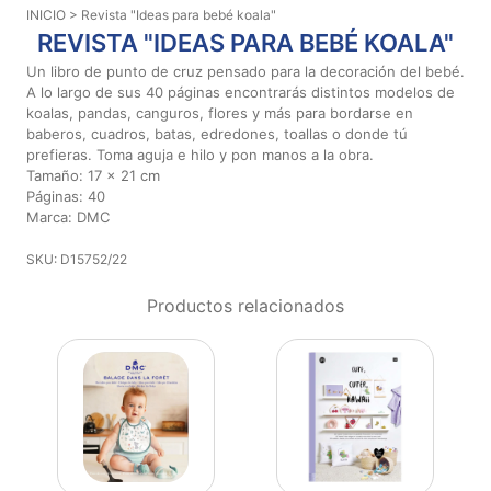
INICIO
> Revista "Ideas para bebé koala"
Aviso De
REVISTA "IDEAS PARA BEBÉ KOALA"
Privacidad
Un libro de punto de cruz pensado para la decoración del bebé.
A lo largo de sus 40 páginas encontrarás distintos modelos de
koalas, pandas, canguros, flores y más para bordarse en
©
baberos, cuadros, batas, edredones, toallas o donde tú
2026
prefieras. Toma aguja e hilo y pon manos a la obra.
-
Tamaño: 17 x 21 cm
Diseños
Páginas: 40
Para
Marca: DMC
Bordar
-
SKU: D15752/22
Distribuidores
Productos relacionados