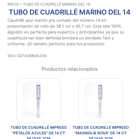
INICIO
> TUBO DE CUADRILLÉ MARINO DEL 14
Aviso De
TUBO DE CUADRILLÉ MARINO DEL 14
Privacidad
Caudrillé azul marino pre cortado del número 14 en
presentación de rollo de 38.1 cm x 45.7 cm. Esta tela 100%
algodón es perfecta para expertos y principiantes ya que su
©
cuadrícula tan bien definida brindará un bordado fácil y
2026
uniforme. ¡El tamaño perfecto para tus proyectos!
-
Diseños
SKU: GD1436BXA336
Para
Bordar
Productos relacionados
-
Distribuidores
TUBO DE CUADRILLÉ IMPRESO
TUBO DE CUADRILLÉ IMPRESO
TU
4
"PÉTALOS AZULES" DE 14 CT
"MAGNOLIA ROSA" DE 14 CT
38.1X45.7CM
38.1X45.7CM