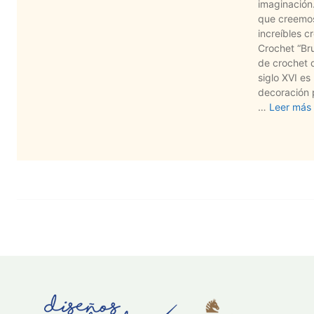
imaginación.
que creemos
increíbles 
Crochet “Bru
de crochet q
siglo XVI es
decoración 
…
Leer más