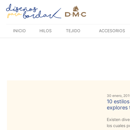
Saltar
al
contenido
INICIO
HILOS
TEJIDO
ACCESORIOS
30 enero, 201
10 estilo
explores 
Existen dive
los cuales p