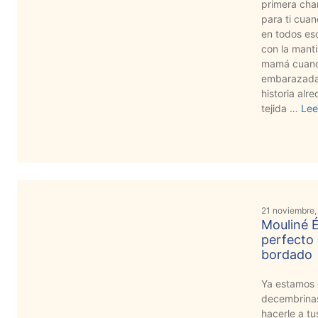
primera cham
para ti cua
en todos es
con la manti
mamá cuand
embarazada
historia al
tejida …
Lee
21 noviembre,
Mouliné É
perfecto 
bordado
Ya estamos c
decembrinas
hacerle a t