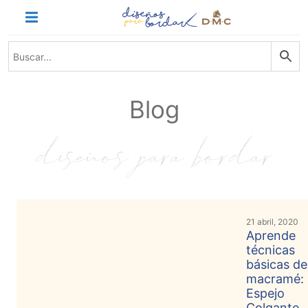
Saltar
INICIO
al
contenido
HILOS
TEJIDO
ACCESORI
OS
Blog
KITS
REVISTAS
TELAS
TEMÁTICO
MARCAS
21 abril, 2020
NOVEDADES
Aprende
técnicas
CONTACTO
básicas de
macramé:
Preguntas
Espejo
frecuentes
Colgante