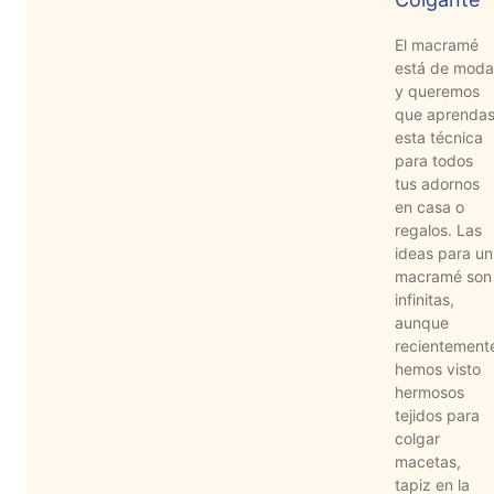
Aviso De
Privacidad
El macramé
está de moda
y queremos
que aprenda
©
esta técnica
2026
para todos
-
tus adornos
Diseños
en casa o
Para
regalos. Las
Bordar
ideas para un
-
macramé son
Distribuidores
infinitas,
aunque
recientement
hemos visto
hermosos
tejidos para
colgar
macetas,
tapiz en la