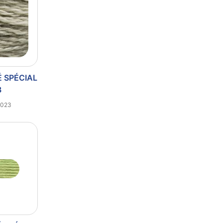
É SPÉCIAL
3
3023