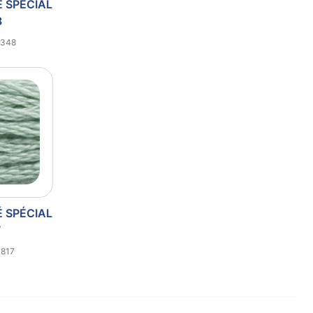
É SPÉCIAL
8
3348
É SPÉCIAL
7
3817