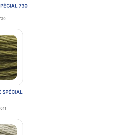
SPÉCIAL 730
730
É SPÉCIAL
1
3011