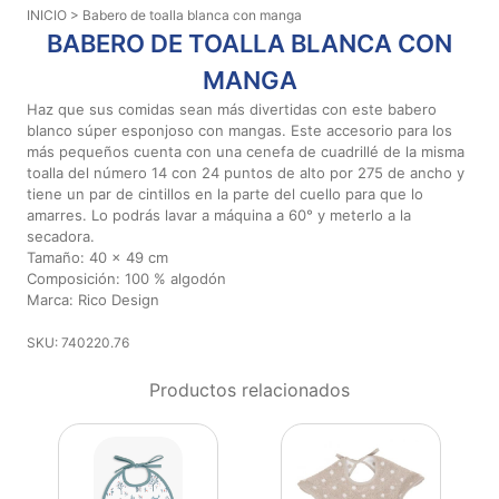
INICIO
> Babero de toalla blanca con manga
Aviso De
BABERO DE TOALLA BLANCA CON
Privacidad
MANGA
Haz que sus comidas sean más divertidas con este babero
©
blanco súper esponjoso con mangas. Este accesorio para los
2026
más pequeños cuenta con una cenefa de cuadrillé de la misma
-
toalla del número 14 con 24 puntos de alto por 275 de ancho y
Diseños
tiene un par de cintillos en la parte del cuello para que lo
Para
amarres. Lo podrás lavar a máquina a 60° y meterlo a la
secadora.
Bordar
Tamaño: 40 x 49 cm
-
Composición: 100 % algodón
Distribuidores
Marca: Rico Design
SKU: 740220.76
Productos relacionados