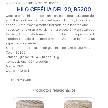
INICIO
> HILO CEBÉLIA DEL 20, B5200
Aviso De
HILO CEBÉLIA DEL 20, B5200
Privacidad
Cébélia es un hilo de excelente calidad, ideal para todo tipo de
artículos realizados en crochet (ganchillo fino, frivolité y
encaje). Está especialmente indicado para labores que
©
necesiten una gran precisión en la ejecución y un acabado
2026
fuerte y firme. Está formado por 3 hebras no separables de
-
algodón peinado doblemente mercerizado que le brinda un
Diseños
aspecto liso y sedoso.
Para
Se recomienda trabajar con ganchillo de 1.25 o 1.50 mm.
Bordar
Color: B5200
-
Tamaño: grosor 20, 410 m con 50 g
Distribuidores
Composición: 100% algodón
Marca: DMC
Caja con 10 ovillos
SKU: 167G2B5200
Productos relacionados