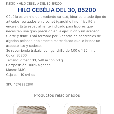
INICIO
> HILO CEBÉLIA DEL 30, B5200
Aviso De
HILO CEBÉLIA DEL 30, B5200
Privacidad
Cébélia es un hilo de excelente calidad, ideal para todo tipo de
artículos realizados en crochet (ganchillo fino, frivolité y
encaje). Está especialmente indicado para labores que
©
necesiten una gran precisión en la ejecución y un acabado
2026
fuerte y firme. Está formado por 3 hebras no separables de
-
algodón peinado doblemente mercerizado que le brinda un
Diseños
aspecto liso y sedoso.
Para
Se recomienda trabajar con ganchillo de 1.00 o 1.25 mm.
Bordar
Color: B5200
-
Tamaño: grosor 30, 540 m con 50 g
Distribuidores
Composición: 100% algodón
Marca: DMC
Caja con 10 ovillos
SKU: 167G3B5200
Productos relacionados