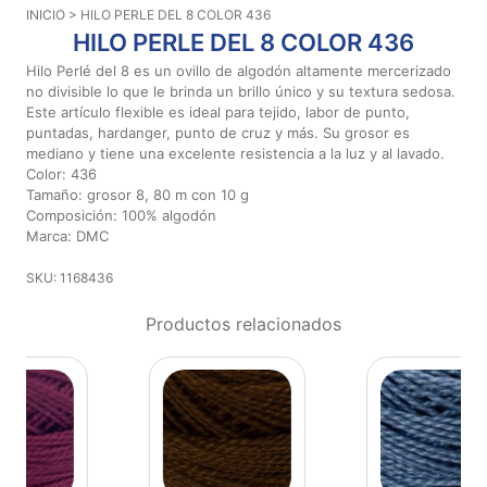
INICIO
> HILO PERLE DEL 8 COLOR 436
Aviso De
HILO PERLE DEL 8 COLOR 436
Privacidad
Hilo Perlé del 8 es un ovillo de algodón altamente mercerizado
no divisible lo que le brinda un brillo único y su textura sedosa.
Este artículo flexible es ideal para tejido, labor de punto,
©
puntadas, hardanger, punto de cruz y más. Su grosor es
2026
mediano y tiene una excelente resistencia a la luz y al lavado.
-
Color: 436
Diseños
Tamaño: grosor 8, 80 m con 10 g
Para
Composición: 100% algodón
Bordar
Marca: DMC
-
Distribuidores
SKU: 1168436
Productos relacionados