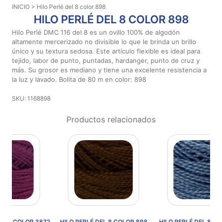
INICIO
> Hilo Perlé del 8 color 898
Aviso De
HILO PERLÉ DEL 8 COLOR 898
Privacidad
Hilo Perlé DMC 116 del 8 es un ovillo 100% de algodón
altamente mercerizado no divisible lo que le brinda un brillo
único y su textura sedosa. Este artículo flexible es ideal para
©
tejido, labor de punto, puntadas, hardanger, punto de cruz y
2026
más. Su grosor es mediano y tiene una excelente resistencia a
-
la luz y lavado. Bolita de 80 m en color: 898
Diseños
Para
SKU: 1168898
Bordar
-
Productos relacionados
Distribuidores
872
HILO PERLÉ DEL 8 COLOR 898
HILO PERLÉ DEL 8 COLOR 809
H