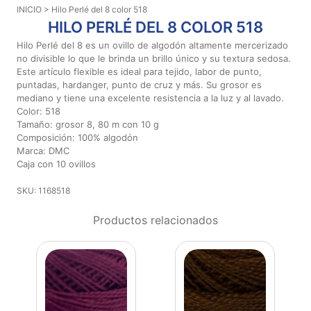
INICIO
> Hilo Perlé del 8 color 518
Aviso De
HILO PERLÉ DEL 8 COLOR 518
Privacidad
Hilo Perlé del 8 es un ovillo de algodón altamente mercerizado
no divisible lo que le brinda un brillo único y su textura sedosa.
Este artículo flexible es ideal para tejido, labor de punto,
©
puntadas, hardanger, punto de cruz y más. Su grosor es
2026
mediano y tiene una excelente resistencia a la luz y al lavado.
-
Color: 518
Diseños
Tamaño: grosor 8, 80 m con 10 g
Para
Composición: 100% algodón
Bordar
Marca: DMC
-
Caja con 10 ovillos
Distribuidores
SKU: 1168518
Productos relacionados