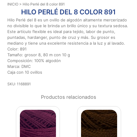
INICIO
> Hilo Perlé del 8 color 891
Aviso De
HILO PERLÉ DEL 8 COLOR 891
Privacidad
Hilo Perlé del 8 es un ovillo de algodón altamente mercerizado
no divisible lo que le brinda un brillo único y su textura sedosa.
Este artículo flexible es ideal para tejido, labor de punto,
©
puntadas, hardanger, punto de cruz y más. Su grosor es
2026
mediano y tiene una excelente resistencia a la luz y al lavado.
-
Color: 891
Diseños
Tamaño: grosor 8, 80 m con 10 g
Para
Composición: 100% algodón
Bordar
Marca: DMC
-
Caja con 10 ovillos
Distribuidores
SKU: 1168891
Productos relacionados