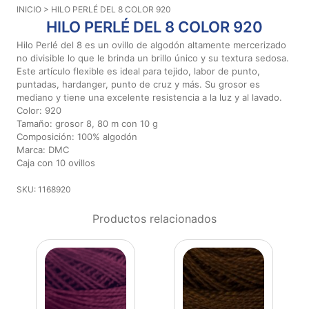
INICIO
> HILO PERLÉ DEL 8 COLOR 920
Aviso De
HILO PERLÉ DEL 8 COLOR 920
Privacidad
Hilo Perlé del 8 es un ovillo de algodón altamente mercerizado
no divisible lo que le brinda un brillo único y su textura sedosa.
Este artículo flexible es ideal para tejido, labor de punto,
©
puntadas, hardanger, punto de cruz y más. Su grosor es
2026
mediano y tiene una excelente resistencia a la luz y al lavado.
-
Color: 920
Diseños
Tamaño: grosor 8, 80 m con 10 g
Para
Composición: 100% algodón
Bordar
Marca: DMC
-
Caja con 10 ovillos
Distribuidores
SKU: 1168920
Productos relacionados